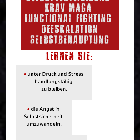
KRAV MAGA
FUNCTIONAL FIGHTING
DEESKALATION
SELBSTBEHAUPTUNG
LERNEN SIE:
•
unter Druck und Stress
handlungsfähig
zu bleiben.
•
die Angst in
Selbstsicherheit
umzuwandeln.